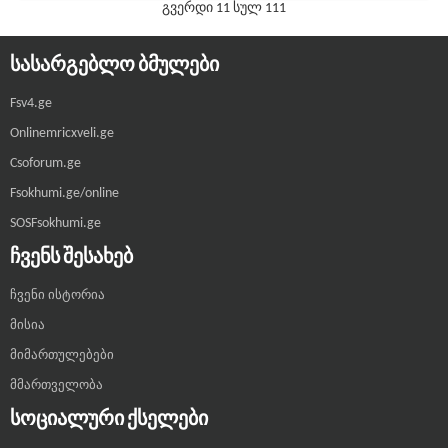
გვერდი 11 სულ 111
ᲡᲐᲡᲐᲠᲒᲔᲑᲚᲝ ᲑᲛᲣᲚᲔᲑᲘ
Fsv4.ge
Onlinemricxveli.ge
Csoforum.ge
Fsokhumi.ge/online
SOSFsokhumi.ge
ᲩᲕᲔᲜᲡ ᲨᲔᲡᲐᲮᲔᲑ
ჩვენი ისტორია
მისია
მიმართულებები
მმართველობა
ᲡᲝᲪᲘᲐᲚᲣᲠᲘ ᲥᲡᲔᲚᲔᲑᲘ