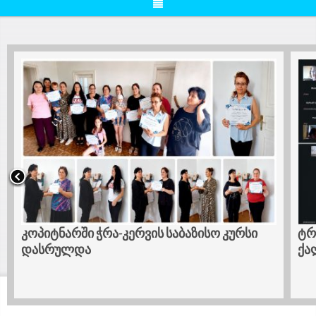
კოპიტნარში ჭრა-კერვის საბაზისო კურსი
ტრ
დასრულდა
ქა