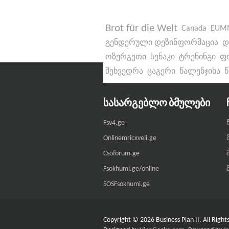
Brot für die Welt
Canada
EUM
გენდერული დეზინფორმაცია
დ
ოზურგეთი
სენაკი
ტრენინგი
ფ
შეხვედრა
ცაგერი
წალენჯიხა
ᲡᲐᲡᲐᲠᲒᲔᲑᲚᲝ ᲑᲛᲣᲚᲔᲑᲘ
Fsv4.ge
Onlinemricxveli.ge
Csoforum.ge
Fsokhumi.ge/online
SOSFsokhumi.ge
Copyright © 2026 Business Plan II. All Right