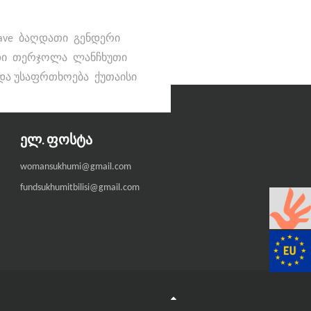
ave
ბაღდათი
გენდერი
დი
თერჯოლა
ლანჩხუთი
 და უსაფრთხოება
ქუთაისი
ᲔᲚ. ᲤᲝᲡᲢᲐ
womansukhumi@gmail.com
fundsukhumitbilisi@gmail.com