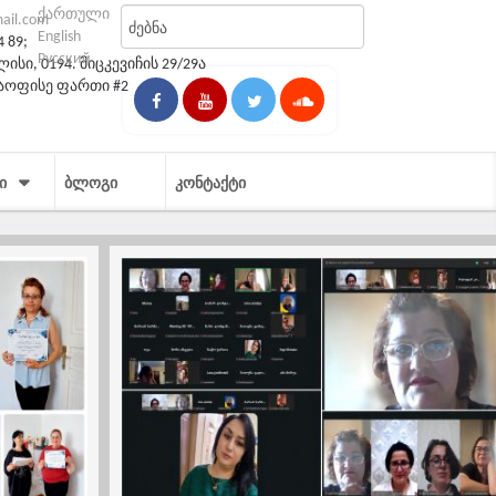
ქართული
mail.com
English
4 89;
Русский
სი, 0194. მიცკევიჩის 29/29ა
საოფისე ფართი #2
Ი
ᲑᲚᲝᲒᲘ
ᲙᲝᲜᲢᲐᲥᲢᲘ