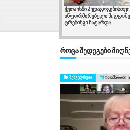
ლი შესაძლებლობა
ქუთაისში პედაგოგებისთვი
დიდში ვიზაჟის კურსი
ინფორმირებული მიდგომებ
ტრენინგი ჩატარდა
Როცა Შედეგები Მიღწ
შეხვედრები
ოთხშაბათი, 2