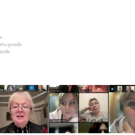
ი
ედრა ფოთში
უბოში