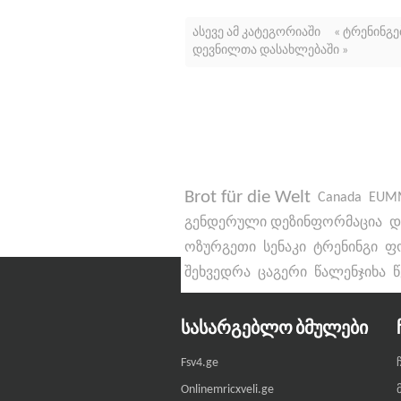
ასევე ამ კატეგორიაში
« ტრენინგ
დევნილთა დასახლებაში »
Brot für die Welt
Canada
EUM
გენდერული დეზინფორმაცია
დ
ოზურგეთი
სენაკი
ტრენინგი
ფ
შეხვედრა
ცაგერი
წალენჯიხა
ᲡᲐᲡᲐᲠᲒᲔᲑᲚᲝ ᲑᲛᲣᲚᲔᲑᲘ
Fsv4.ge
Onlinemricxveli.ge