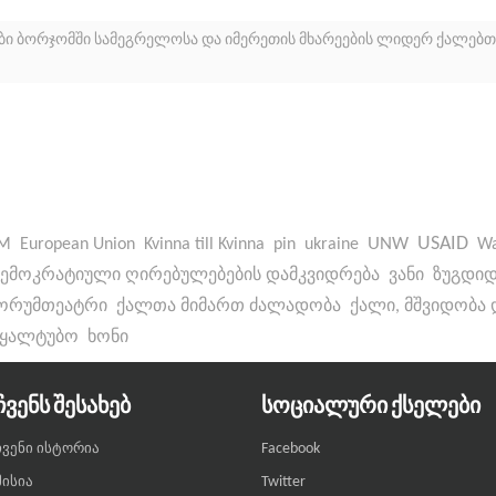
ები ბორჯომში სამეგრელოსა და იმერეთის მხარეების ლიდერ ქალებ
UNW
USAID
M
European Union
Kvinna till Kvinna
pin
ukraine
W
ემოკრატიული ღირებულებების დამკვიდრება
ვანი
ზუგდი
ორუმთეატრი
ქალთა მიმართ ძალადობა
ქალი, მშვიდობა
წყალტუბო
ხონი
ᲩᲕᲔᲜᲡ ᲨᲔᲡᲐᲮᲔᲑ
ᲡᲝᲪᲘᲐᲚᲣᲠᲘ ᲥᲡᲔᲚᲔᲑᲘ
Facebook
ჩვენი ისტორია
Twitter
მისია