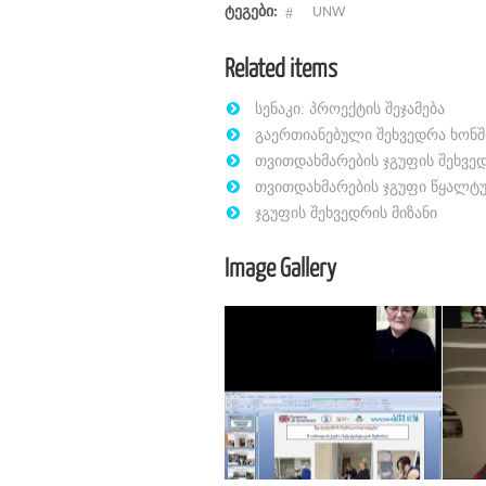
ტეგები:
UNW
Related items
სენაკი: პროექტის შეჯამება
გაერთიანებული შეხვედრა ხონშ
თვითდახმარების ჯგუფის შეხვ
თვითდახმარების ჯგუფი წყალტ
ჯგუფის შეხვედრის მიზანი
Image Gallery