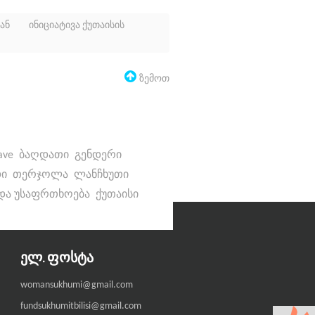
თან
ინიციატივა ქუთაისის
Ზემოთ
ave
ბაღდათი
გენდერი
დი
თერჯოლა
ლანჩხუთი
 და უსაფრთხოება
ქუთაისი
ᲔᲚ. ᲤᲝᲡᲢᲐ
womansukhumi@gmail.com
fundsukhumitbilisi@gmail.com