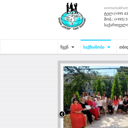
womansukhum
ტელ:(+995 431
მობ.: (+995) 5
საქართველო
ᲩᲕᲔᲜ
ᲡᲐᲥᲛᲘᲐᲜᲝᲑᲐ
ᲗᲑᲘ