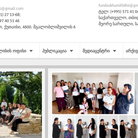
fundsukhumitbilisi@g
i@gmail.com
ტელ: (+995) 571 41 0
) 27 13-68;
საქართველო, თბილი
97 40 51 46
მეორე სართული, 
, ქუთაისი, 4600. მგალობლიშვილის 6
ᲚᲘᲡᲘᲡ ᲝᲤᲘᲡᲘ
ᲞᲣᲑᲚᲘᲙᲐᲪᲘᲐ
ᲛᲔᲓᲘᲐᲪᲔᲜᲢᲠᲘ
ᲐᲠᲥᲘᲕ