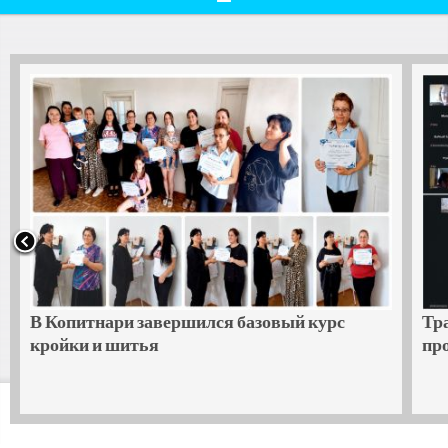
В Копитнари завершился базовый курс
Тр
кройки и шитья
пр