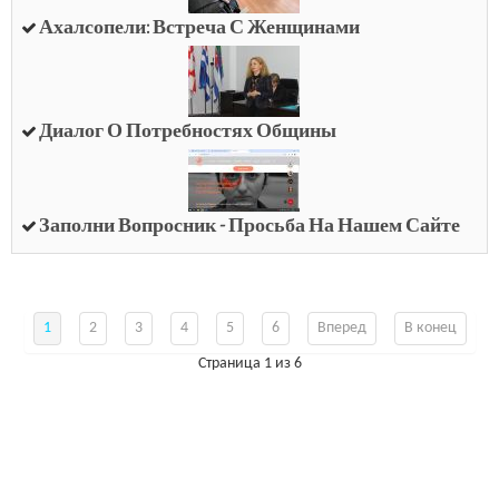
Ахалсопели: Встреча С Женщинами
Диалог О Потребностях Общины
Заполни Вопросник - Просьба На Нашем Сайте
1
2
3
4
5
6
Вперед
В конец
Страница 1 из 6