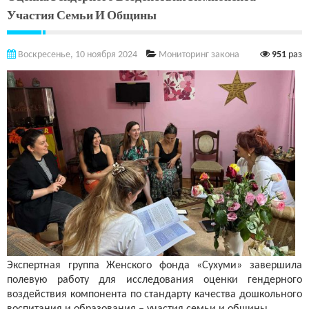
Участия Семьи И Общины
Воскресенье, 10 ноября 2024
Мониторинг закона
951
раз
Экспертная группа Женского фонда «Сухуми» завершила
полевую работу для исследования оценки гендерного
воздействия компонента по стандарту качества дошкольного
воспитания и образования – участия семьи и общины.