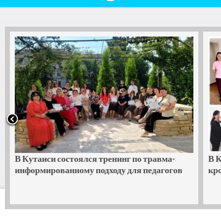
В Копитнари завершился базовый курс
кройки и шитья