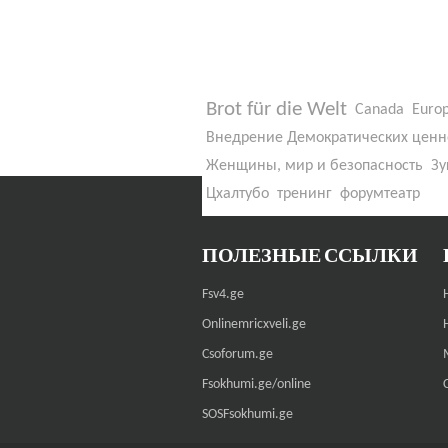
Brot für die Welt
Canada
Euro
Внедрение Демократических ценн
Женщины, мир и безопасность
Зу
Цхалтубо
тренинг
форумтеатр
ПОЛЕЗНЫЕ ССЫЛКИ
Fsv4.ge
Onlinemricxveli.ge
Csoforum.ge
Fsokhumi.ge/online
SOSFsokhumi.ge