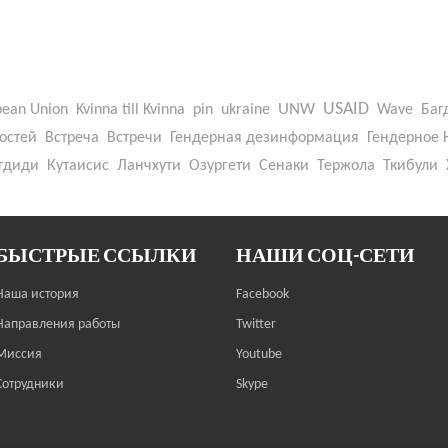
UNW
USAID
pean Union
Kvinna till Kvinna
pin
ukraine
Wave
Баг
остей
Встреча
Встречи
Гендерная дезинформация
Гендерное 
гдиди
Кутаисис
Ланчхути
Озургети
Сенаки
Тержола
Ткибули
БЫСТРЫЕ ССЫЛКИ
НАШИ СОЦ-СЕТИ
Наша история
Facebook
Направления работы
Twitter
Миссия
Youtube
Сотрудники
Skype