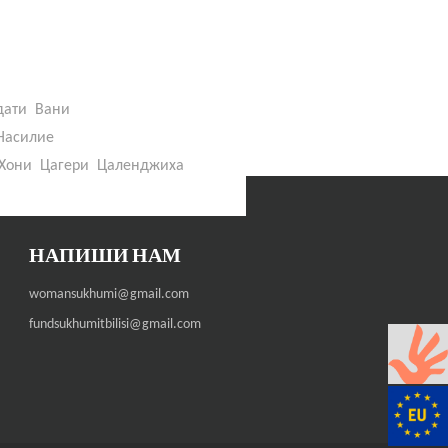
дати
Вани
Насилие
Хони
Цагери
Цаленджиха
НАПИШИ НАМ
womansukhumi@gmail.com
fundsukhumitbilisi@gmail.com