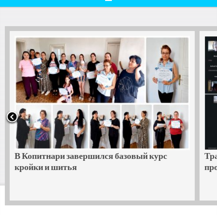
В Копитнари завершился базовый курс
Тр
кройки и шитья
пр