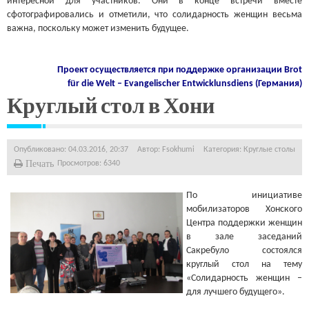
интересной для участников. Они в конце встречи вместе
сфотографировались и отметили, что солидарность женщин весьма
важна, поскольку может изменить будущее.
Проект осуществляется при поддержке организации
Brot
für die Welt – Evangelischer Entwicklunsdiens (Германия)
Круглый стол в Хони
Опубликовано: 04.03.2016, 20:37
Автор:
Fsokhumi
Категория:
Круглые столы
Печать
Просмотров: 6340
По инициативе
мобилизаторов Хонского
Центра поддержки женщин
в зале заседаний
Сакребуло состоялся
круглый стол на тему
«Солидарность женщин –
для лучшего будущего».