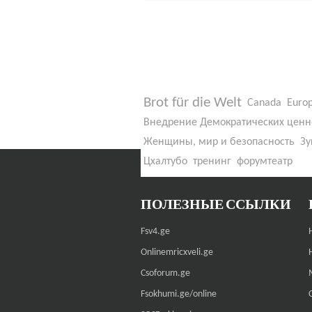
Brot für die Welt
Canada
Euro
Внедрение Демократических ценн
Женщины, мир и безопасность
Зу
Цхалтубо
тренинг
форумтеатр
ПОЛЕЗНЫЕ ССЫЛКИ
Fsv4.ge
Onlinemricxveli.ge
Csoforum.ge
Fsokhumi.ge/online