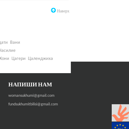
Наверх
дати
Вани
Насилие
Хони
Цагери
Цаленджиха
НАПИШИ НАМ
womansukhumi@gmail.com
fundsukhumitbilisi@gmail.com