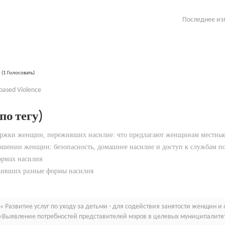
Последнее изм
(1 Голосовать)
based Violence
о тегу)
ржки женщин, переживших насилие: что предлагают женщинам местны
ошении женщин: безопасность, домашнее насилие и доступ к службам п
ормах насилия
живших разные формы насилия
« Развитие услуг по уходу за детьми - для содействия занятости женщин 
«Выявление потребностей представителей мэров в целевых муниципалитет