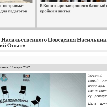
г по травма-
В Копитнари завершился базовый 
для педагогов
кройки и шитья
 Насильственного Поведения Насильник
ий Опыт»
ьник, 14 марта 2022
Женский 
новый от
коррекци
насиль
существую
Цель док