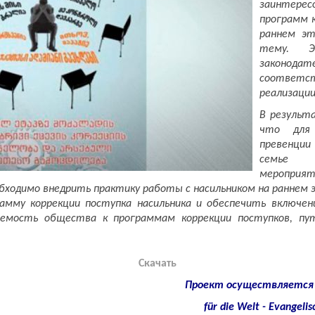
заинтерес
программ к
раннем эт
тему. Э
законод
соответ
реализации
В результ
что для 
превенции
семье н
мероприя
ходимо внедрить практику работы с насильником на раннем э
амму коррекции поступка насильника и обеспечить включен
емость общества к программам коррекции поступков, пу
Скачать
Проект осуществляется 
für die Welt - Evangeli