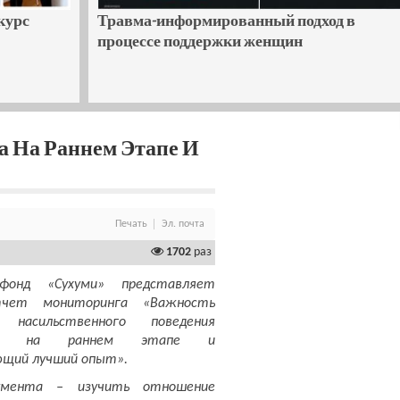
курс
Травма-информированный подход в
процессе поддержки женщин
а На Раннем Этапе И
Печать
Эл. почта
1702
раз
фонд «Сухуми» представляет
чет мониторинга «Важность
и насильственного поведения
ника на раннем этапе и
щий лучший опыт».
умента – изучить отношение