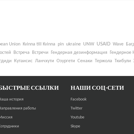
UNW
USAID
pean Union
Kvinna till Kvinna
pin
ukraine
Wave
Баг
остей
Встреча
Встречи
Гендерная дезинформация
Гендерное 
гдиди
Кутаисис
Ланчхути
Озургети
Сенаки
Тержола
Ткибули
БЫСТРЫЕ ССЫЛКИ
НАШИ СОЦ-СЕТИ
Наша история
Facebook
Направления работы
Twitter
Миссия
Youtube
Сотрудники
Skype