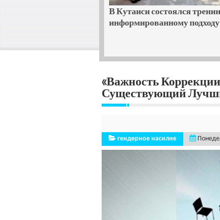
льная возможность для
В Кутаиси состоялся тренин
и завершился базовый
информированному подходу 
«Важность Коррекции
Существующий Лучш
гендерное насилие
Понедел