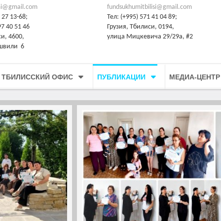
i@gmail.com
fundsukhumitbilisi@gmail.com
 27 13-68;
Тел: (+995) 571 41 04 89;
7 40 51 46
Грузия, Тбилиси, 0194,
си, 4600,
улица Мицкевича 29/29а, #2
швили 6
ТБИЛИССКИЙ ОФИС
ПУБЛИКАЦИИ
МЕДИА-ЦЕНТР