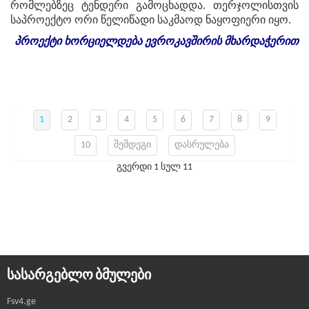
რომლებზეც ტენდერი გამოცხადდა. თერჯოლისთვის
საპროექტო ორი წელიწადი საკმაოდ ნაყოფიერი იყო.
პროექტი
ხორციელდება
ევროკავშირის
მხარდაჭერით
1
2
3
4
5
6
7
8
9
10
შემდეგი
დასრულება
გვერდი 1 სულ 11
ᲡᲐᲡᲐᲠᲒᲔᲑᲚᲝ ᲑᲛᲣᲚᲔᲑᲘ
Fsv4.ge