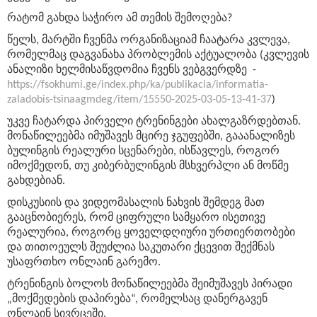
რატომ გახდა საჭირო ამ თემის შემოღება?
წელს, მარტში ჩვენმა ორგანიზაციამ ჩაატარა კვლევა,
რომელმაც დაგვანახა პრობლემის აქტუალობა (კვლევის
ანალიზი ხელმისაწვდომია ჩვენს ვებგვერდზე -
https://fsokhumi.ge/index.php/ka/publikacia/informatia-
zaladobis-tsinaagmdeg/item/15550-2025-03-05-13-41-37
)
უკვე ჩატარდა პირველი ტრენინგები ახალგაზრდებთან.
მონაწილეებმა იმუშავეს
მცირე
ჯგუფებში, გააანალიზეს
ბულინგის
რეალური
სცენარები, ისწავლეს
,
როგორ
იმოქმედონ
,
თუ
კიბერბულინგის
მსხვერპლი
ან
მოწმე
გახდებიან
.
დისკუსიის
და
ვიდეომასალის
ნახვის შემდეგ მათ
გააცნობიერეს
,
რომ
ციფრული
სამყარო
ისეთივე
რეალურია
,
როგორც
ყოველდღიური
ურთიერთობები
და
თითოეულს
შეუძლია
საკუთარი
ქცევით
შექმნას
უსაფრთხო
ონლაინ
გარემო
.
ტრენინგის
ბოლოს
მონაწილეებმა
შეიმუშავეს
პირადი
„
მოქმედების
დაპირება
“,
რომელსაც
დანერგავენ
ონლაინ
სივრცეში.