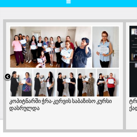
კოპიტნარში ჭრა-კერვის საბაზისო კურსი
ტრ
დასრულდა
ქა