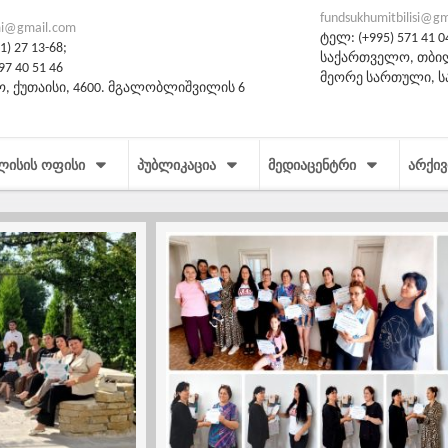
fundsukhumitbilisi@g
i@gmail.com
ტელ: (+995) 571 41 0
) 27 13-68;
საქართველო, თბილი
97 40 51 46
მეორე სართული, 
, ქუთაისი, 4600. მგალობლიშვილის 6
ᲚᲘᲡᲘᲡ ᲝᲤᲘᲡᲘ
ᲞᲣᲑᲚᲘᲙᲐᲪᲘᲐ
ᲛᲔᲓᲘᲐᲪᲔᲜᲢᲠᲘ
ᲐᲠᲥᲘᲕ