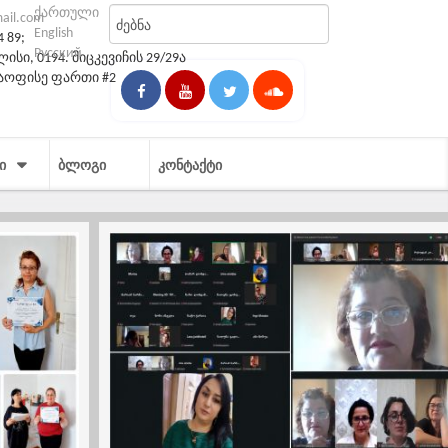
ქართული
mail.com
English
4 89;
Русский
სი, 0194. მიცკევიჩის 29/29ა
საოფისე ფართი #2
Ი
ᲑᲚᲝᲒᲘ
ᲙᲝᲜᲢᲐᲥᲢᲘ