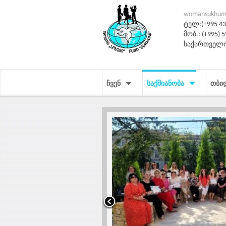
womansukhum
ტელ:(+995 431
მობ.: (+995) 5
საქართველო
ᲩᲕᲔᲜ
ᲡᲐᲥᲛᲘᲐᲜᲝᲑᲐ
ᲗᲑᲘ