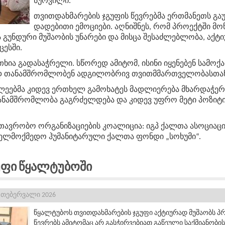
სურვილი
.
თვითდახმარების
ჯგუფის
წევრებმა
ერთმანეთს გა
დადებითი
ემოციები
.
აღნიშნეს
,
რომ
პროექტში
მო
ა
გუნდური
მუშაობის
უნარები
და
მისცა
შესაძლებლობა,
აქტ
ცესში
.
თხია
გადასაჭრელი
.
სწორედ
ამიტომ
,
ისინი
იყენებენ
სამოქ
დ
თანამშრომლობენ
ადგილობრივ
თვითმმართველობასთა
ლეებმა
კიდევ
ერთხელ
გამოხატეს
მადლიერება
მხარდაჭერ
თანამშრომლობა
გაგრძელდება
და
კიდევ
უფრო
მეტი
პოზიტ
ავრობო ორგანიზაციების კოალიცია: იგპ ქალთა ასოციაცი
ველმოქმედო ჰუმანიტარული ქალთა ფონდი „სოხუმი“.
უფი Წყალტუბოში
 თებერვალი 2026
წყალტუბოს თვითდახმარების ჯგუფი აქტიურად მუშაობს პ
წევრებს ამიტომაც არ გასჭირვებიათ გაწეული საქმიანობის 