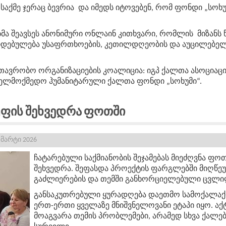
 საქმე ჯერაც ბევრია და იმედს იტოვებენ, რომ ფონდი „სო
მა შეავსეს ანონიმური ონლაინ კითხვარი, რომლის
მიზანს
დებულება უსაფრთხოების, კეთილდღეობის და აუცილებელ 
ავრობო ორგანიზაციების კოალიცია: იგპ ქალთა ასოციაცი
ველმოქმედო ჰუმანიტარული ქალთა ფონდი „სოხუმი“.
უფის Შეხვედრა Ფოთში
 მარტი 2026
ჩატარებული
საქმიანობის
შეჯამებას
მიეძღვნა ფო
შეხვედრა.
შეფასდა პროექტის
ფარგლებში
მიღწე
გაძლიერების და თემში
განხორციელებული
ცვლი
განსაკუთრებული
ყურადღება
დაეთმო
სამოქალა
ერთ
-
ერთი
ყველაზე
მნიშვნელოვანი
ეტაპი იყო
.
აქ
მოაგვარა
თემის
პრობლემები
,
არამედ
სხვა
ქალებ