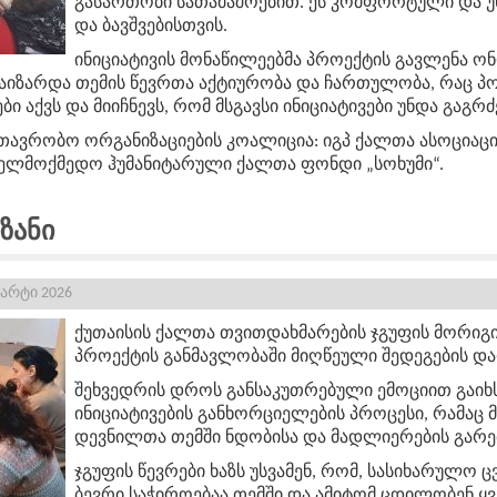
გასართობი სათამაშოებით. ეს კომფორტული და 
და ბავშვებისთვის.
ინიციატივის მონაწილეებმა პროექტის გავლენა ონ
აიზარდა თემის წევრთა აქტიურობა და ჩართულობა, რაც პო
ი აქვს და მიიჩნევს, რომ მსგავსი ინიციატივები უნდა გაგრ
ავრობო ორგანიზაციების კოალიცია: იგპ ქალთა ასოციაცი
ველმოქმედო ჰუმანიტარული ქალთა ფონდი „სოხუმი“.
ზანი
მარტი 2026
ქუთაისის ქალთა თვითდახმარების
ჯგუფის მორიგ
პროექტის
განმავლობაში
მიღწეული
შედეგების და
შეხვედრის
დროს
განსაკუთრებული ემოციით გაიხ
ინიციატივების განხორციელების პროცესი, რამაც
დევნილთა
თემში
ნდობისა
და
მადლიერების
გარე
ჯგუფის
წევრები
ხაზს
უსვამენ
,
რომ,
სასიხარულო ც
ბევრი საჭიროებაა თემში და ამიტომ ცდილობენ
ყ