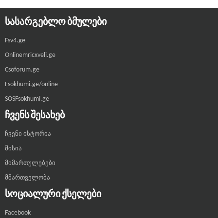
ᲡᲐᲡᲐᲠᲒᲔᲑᲚᲝ ᲑᲛᲣᲚᲔᲑᲘ
Fsv4.ge
Onlinemricxveli.ge
Csoforum.ge
Fsokhumi.ge/online
SOSFsokhumi.ge
ᲩᲕᲔᲜᲡ ᲨᲔᲡᲐᲮᲔᲑ
ჩვენი ისტორია
მისია
მიმართულებები
მმართველობა
ᲡᲝᲪᲘᲐᲚᲣᲠᲘ ᲥᲡᲔᲚᲔᲑᲘ
Facebook