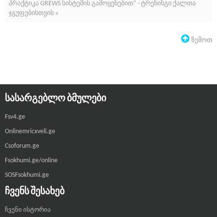
პრაქტიკა GREWS სისტემის გამოყენებით“ - ტრენინგი ქალთა
ჯგუფებისთვის »
Ზემოთ
ᲡᲐᲡᲐᲠᲒᲔᲑᲚᲝ ᲑᲛᲣᲚᲔᲑᲘ
Fsv4.ge
Onlinemricxveli.ge
Csoforum.ge
Fsokhumi.ge/online
SOSFsokhumi.ge
ᲩᲕᲔᲜᲡ ᲨᲔᲡᲐᲮᲔᲑ
ჩვენი ისტორია