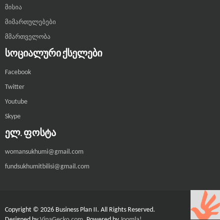
მისია
მიმართულებები
მმართველობა
ᲡᲝᲪᲘᲐᲚᲣᲠᲘ ᲥᲡᲔᲚᲔᲑᲘ
Facebook
Twitter
Youtube
Skype
ᲔᲚ. ᲤᲝᲡᲢᲐ
womansukhumi@gmail.com
fundsukhumitbilisi@gmail.com
Copyright © 2026 Business Plan II. All Rights Reserved.
Designed by
VinaGecko.com
.
Powered by
Joomla!