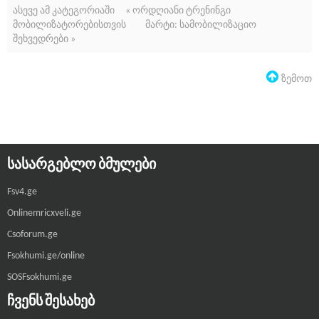
ასევე ამ კატეგორიაში
« ორდღიანი ტრენინგი
მობილიზატორებისთვის
მარტი: სამობილიზაციო
შეხვედრები »
Ზემოთ
ᲡᲐᲡᲐᲠᲒᲔᲑᲚᲝ ᲑᲛᲣᲚᲔᲑᲘ
Fsv4.ge
Onlinemricxveli.ge
Csoforum.ge
Fsokhumi.ge/online
SOSFsokhumi.ge
ᲩᲕᲔᲜᲡ ᲨᲔᲡᲐᲮᲔᲑ