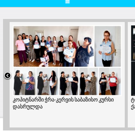
კოპიტნარში ჭრა-კერვის საბაზისო კურსი
ტრ
დასრულდა
ქა