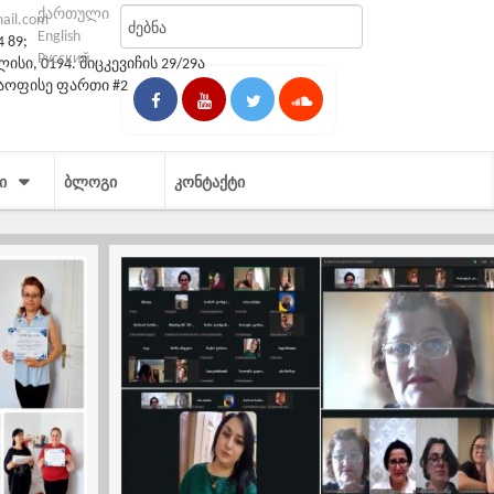
ქართული
mail.com
English
4 89;
Русский
სი, 0194. მიცკევიჩის 29/29ა
საოფისე ფართი #2
Ი
ᲑᲚᲝᲒᲘ
ᲙᲝᲜᲢᲐᲥᲢᲘ