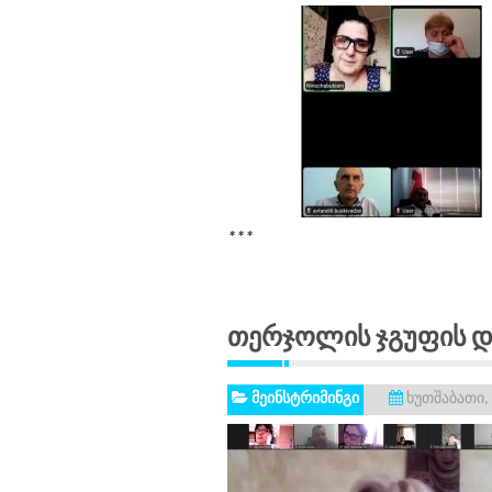
***
Თერჯოლის Ჯგუფის Დე
მეინსტრიმინგი
ხუთშაბათი, 