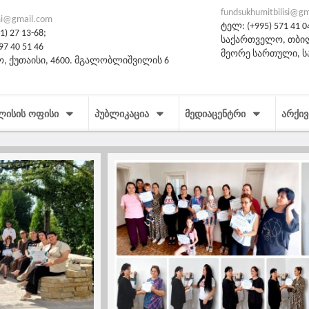
fundsukhumitbilisi@g
i@gmail.com
ტელ: (+995) 571 41 0
) 27 13-68;
საქართველო, თბილი
97 40 51 46
მეორე სართული, 
, ქუთაისი, 4600. მგალობლიშვილის 6
ᲚᲘᲡᲘᲡ ᲝᲤᲘᲡᲘ
ᲞᲣᲑᲚᲘᲙᲐᲪᲘᲐ
ᲛᲔᲓᲘᲐᲪᲔᲜᲢᲠᲘ
ᲐᲠᲥᲘᲕ