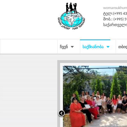
womansukhum
ტელ:(+995 431
მობ.: (+995) 5
საქართველო
ᲩᲕᲔᲜ
ᲡᲐᲥᲛᲘᲐᲜᲝᲑᲐ
ᲗᲑᲘ