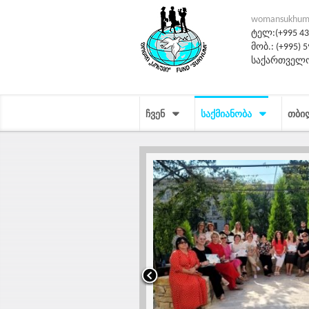
womansukhum
ტელ:(+995 431
მობ.: (+995) 5
საქართველო
ᲩᲕᲔᲜ
ᲡᲐᲥᲛᲘᲐᲜᲝᲑᲐ
ᲗᲑᲘ