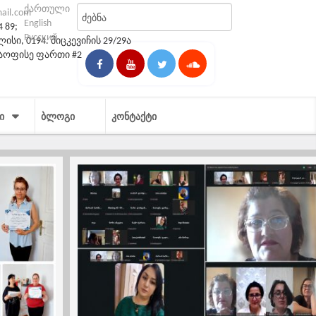
ქართული
mail.com
English
4 89;
Русский
სი, 0194. მიცკევიჩის 29/29ა
საოფისე ფართი #2
Ი
ᲑᲚᲝᲒᲘ
ᲙᲝᲜᲢᲐᲥᲢᲘ