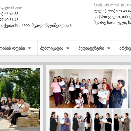
fundsukhumitbilisi@g
i@gmail.com
ტელ: (+995) 571 41 0
) 27 13-68;
საქართველო, თბილი
97 40 51 46
მეორე სართული, 
, ქუთაისი, 4600. მგალობლიშვილის 6
ᲚᲘᲡᲘᲡ ᲝᲤᲘᲡᲘ
ᲞᲣᲑᲚᲘᲙᲐᲪᲘᲐ
ᲛᲔᲓᲘᲐᲪᲔᲜᲢᲠᲘ
ᲐᲠᲥᲘᲕ