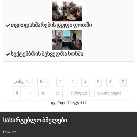
Თვითდახმარების Ჯგუფი Ფოთში
Სექტემბრის Შეხვედრა Ხონში
დაწყება
წინა
2
3
4
5
6
7
8
9
10
11
შემდეგი
დასრულება
გვერდი 7 სულ 111
ᲡᲐᲡᲐᲠᲒᲔᲑᲚᲝ ᲑᲛᲣᲚᲔᲑᲘ
Fsv4.ge