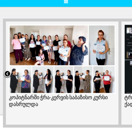
კოპიტნარში ჭრა-კერვის საბაზისო კურსი
ტრ
დასრულდა
ქა