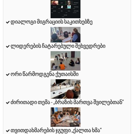
Დიალოგი Მიგრაციის Საკითხებზე
Ლიდერების Ჩატარებული Შეხვედრები
Ორი Წარმოდგენა Ქუთაისში
Ძირითადი Თემა - „ბრაზის Მართვა Შვილებთან“
Თვითდახმარების Ჯგუფი „ქალთა Ხმა“